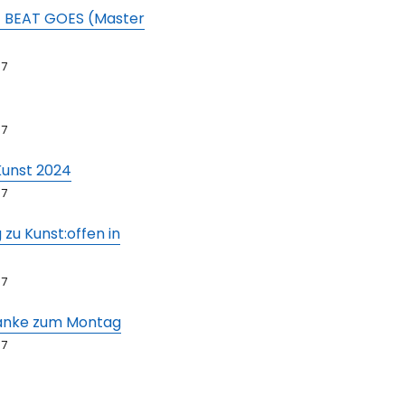
 BEAT GOES (Master
67
67
Kunst 2024
67
 zu Kunst:offen in
67
anke zum Montag
67