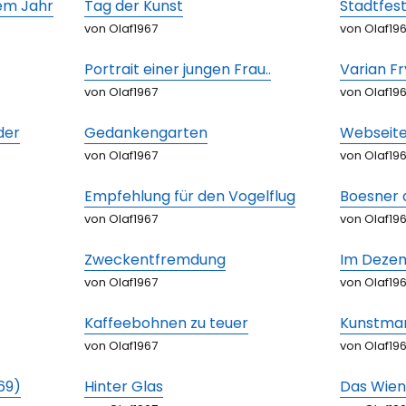
sem Jahr
Tag der Kunst
Stadtfest
von Olaf1967
von Olaf19
Portrait einer jungen Frau..
Varian Fr
von Olaf1967
von Olaf19
der
Gedankengarten
Webseite
von Olaf1967
von Olaf19
Empfehlung für den Vogelflug
Boesner 
von Olaf1967
von Olaf19
Zweckentfremdung
Im Deze
von Olaf1967
von Olaf19
Kaffeebohnen zu teuer
Kunstma
von Olaf1967
von Olaf19
69)
Hinter Glas
Das Wiene