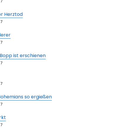
67
er Herztod
67
derer
67
 Bopp ist erschienen
67
67
Bohemians so ergießen
67
rkt
67