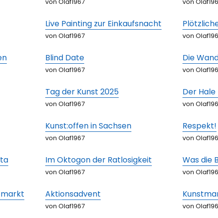
von Olaf1967
von Olaf19
Live Painting zur Einkaufsnacht
Plötzlich
von Olaf1967
von Olaf19
en
Blind Date
Die Wan
von Olaf1967
von Olaf19
Tag der Kunst 2025
Der Hale
von Olaf1967
von Olaf19
Kunst:offen in Sachsen
Respekt!
von Olaf1967
von Olaf19
ita
Im Oktogon der Ratlosigkeit
Was die 
von Olaf1967
von Olaf19
tmarkt
Aktionsadvent
Kunstma
von Olaf1967
von Olaf19