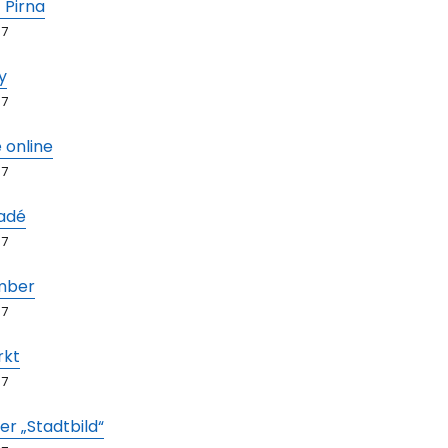
 Pirna
67
y
67
 online
67
adé
67
mber
67
rkt
67
r „Stadtbild“