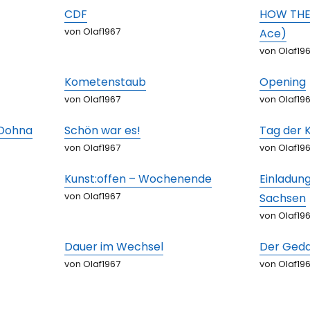
CDF
HOW THE
von Olaf1967
Ace)
von Olaf19
Kometenstaub
Opening
von Olaf1967
von Olaf19
 Dohna
Schön war es!
Tag der 
von Olaf1967
von Olaf19
Kunst:offen – Wochenende
Einladung
von Olaf1967
Sachsen
von Olaf19
Dauer im Wechsel
Der Ged
von Olaf1967
von Olaf19