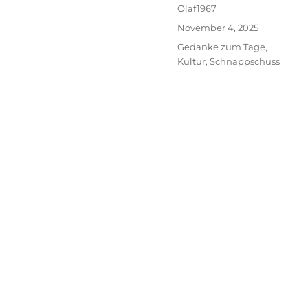
Autor
Olaf1967
Veröffentlicht
November 4, 2025
am
Kategorien
Gedanke zum Tage
,
Kultur
,
Schnappschuss