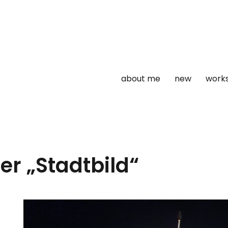
about me
new
work
r „Stadtbild“