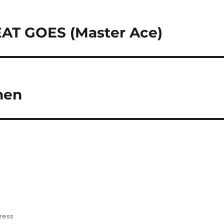
tion
T GOES (Master Ace)
hen
Press