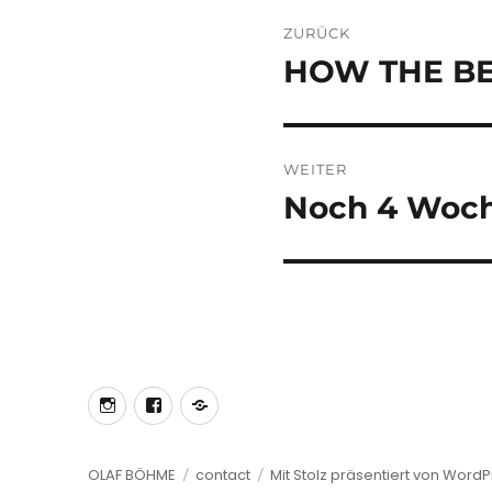
Beitragsnaviga
ZURÜCK
HOW THE BEA
Vorheriger
Beitrag:
WEITER
Noch 4 Woc
Nächster
Beitrag:
Instagram
Facebook
Mitglied
im
Kunstverein
OLAF BÖHME
contact
Mit Stolz präsentiert von Word