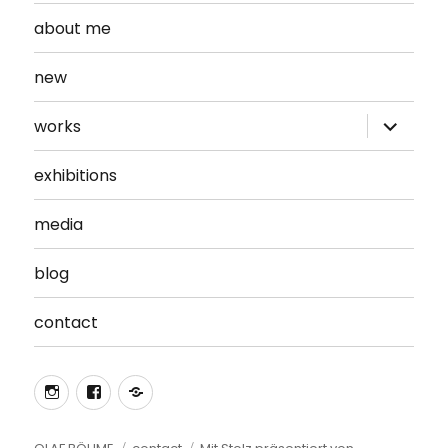
about me
new
Unterme
works
öffnen
exhibitions
media
blog
contact
Instagram
Facebook
Mitglied
im
Kunstverein