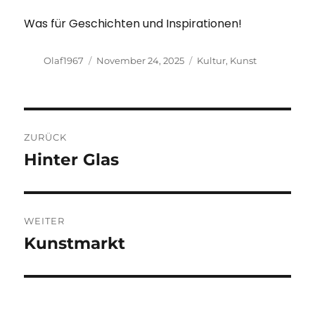
Was für Geschichten und Inspirationen!
Autor
Veröffentlicht
Kategorien
Olaf1967
November 24, 2025
Kultur
,
Kunst
am
Beitragsnavigation
ZURÜCK
Hinter Glas
Vorheriger
Beitrag:
WEITER
Kunstmarkt
Nächster
Beitrag: