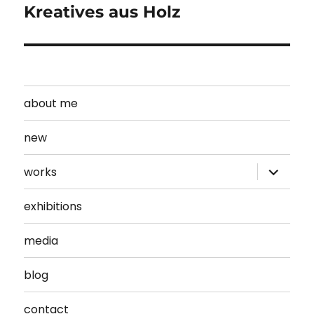
Kreatives aus Holz
Nächster
Beitrag:
about me
new
Unterme
works
öffnen
exhibitions
media
blog
contact