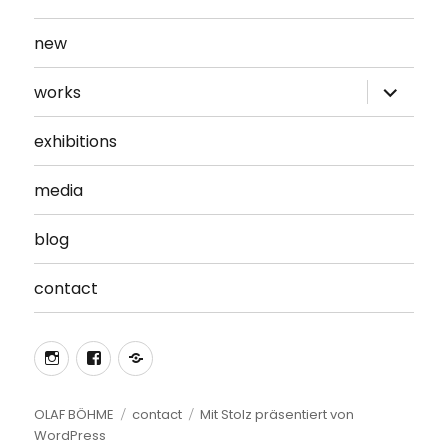
new
Unterme
works
öffnen
exhibitions
media
blog
contact
Instagram
Facebook
Mitglied
im
Kunstverein
OLAF BÖHME
contact
Mit Stolz präsentiert von
WordPress
Sächsische